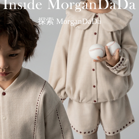
探索 MorganDaDa