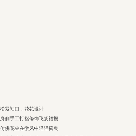
松紧袖口，花苞设计
身侧手工打褶修饰飞扬裙摆
仿佛花朵在微风中轻轻摇曳