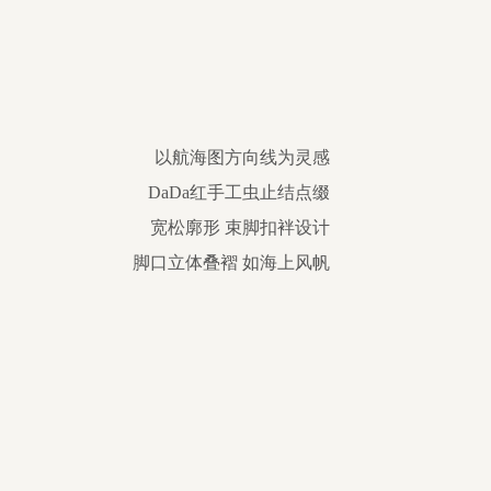
以航海图方向线为灵感
DaDa红手工虫止结点缀
宽松廓形 束脚扣袢设计
脚口立体叠褶 如海上风帆