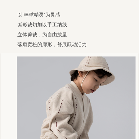
以‘棒球精灵’为灵感
弧形裁切加以手工纳线
立体剪裁，为自由放量
落肩宽松的廓形，舒展跃动活力