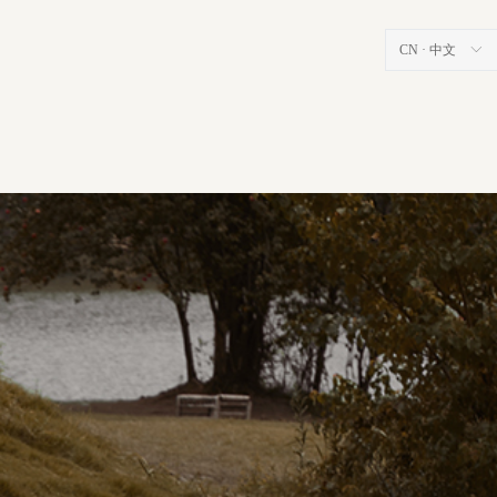
CN · 中文
ꀅ