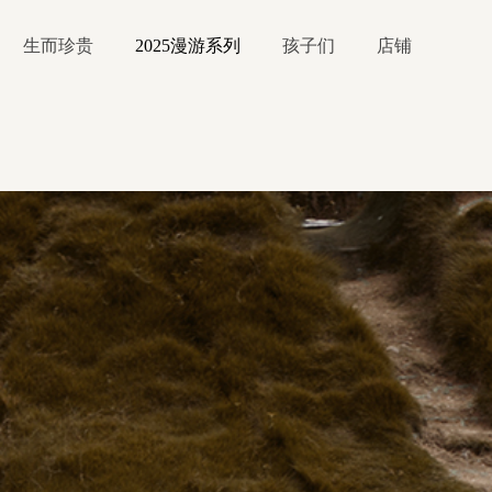
生而珍贵
2025漫游系列
孩子们
店铺