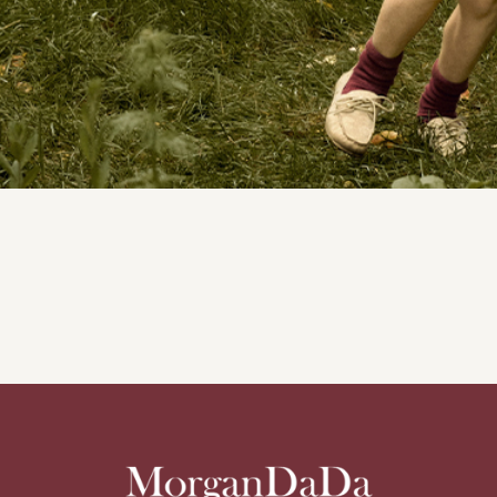
探索 MorganDaDa